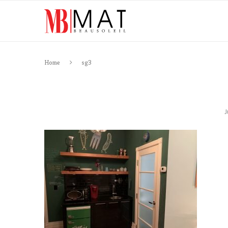
Home
sg3
J